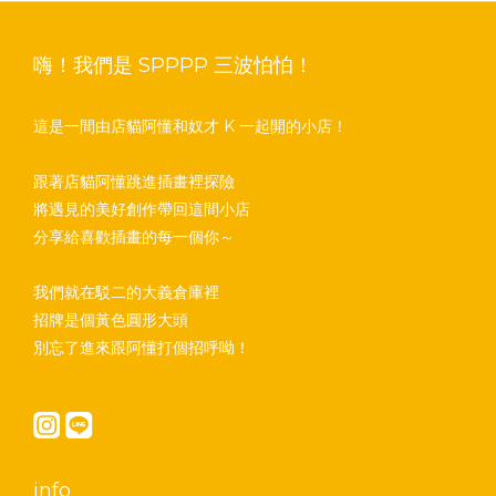
嗨！我們是 SPPPP 三波怕怕！
這是一間由店貓阿懂和奴才 K 一起開的小店！
跟著店貓阿懂跳進插畫裡探險
將遇見的美好創作帶回這間小店
分享給喜歡插畫的每一個你～
我們就在駁二的大義倉庫裡
招牌是個黃色圓形大頭
別忘了進來跟阿懂打個招呼呦！
info