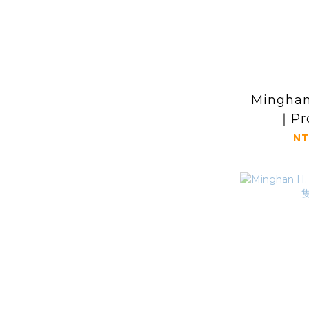
Mingha
｜P
NT