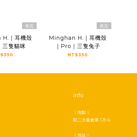
售完
售完
n H.｜耳機殼
Minghan H.｜耳機殼
o｜三隻貓咪
｜Pro｜三隻兔子
$350
NT$350
info
｜地點｜
駁二大義倉庫 C8-6
｜地址｜