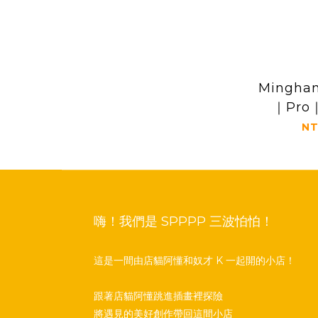
Mingha
｜Pr
NT
嗨！我們是 SPPPP 三波怕怕！
這是一間由店貓阿懂和奴才 K 一起開的小店！
跟著店貓阿懂跳進插畫裡探險
將遇見的美好創作帶回這間小店