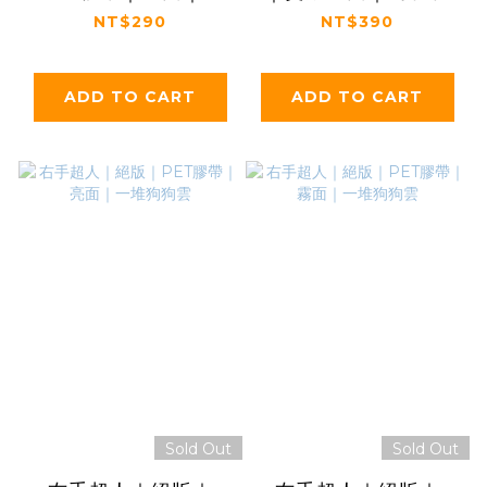
檬圈圈
NT$290
NT$390
ADD TO CART
ADD TO CART
Sold Out
Sold Out