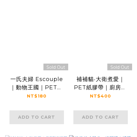
Sold Out
Sold Out
一氏夫婦 Escouple
補補貓‧大衛煮愛｜
｜動物王國｜PET紙
PET紙膠帶｜廚房菓
膠帶
實料理
NT$180
NT$400
ADD TO CART
ADD TO CART