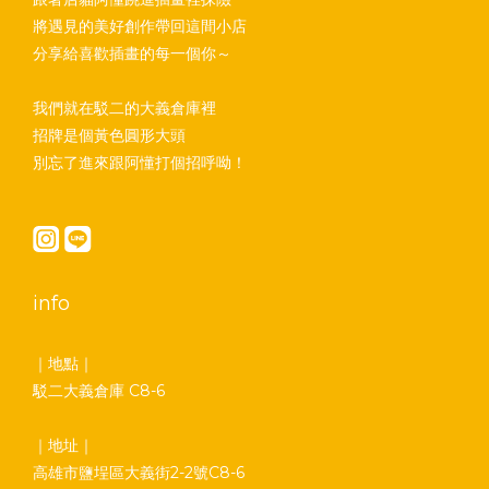
將遇見的美好創作帶回這間小店
分享給喜歡插畫的每一個你～
我們就在駁二的大義倉庫裡
招牌是個黃色圓形大頭
別忘了進來跟阿懂打個招呼呦！
info
｜地點｜
駁二大義倉庫 C8-6
｜地址｜
高雄市鹽埕區大義街2-2號C8-6