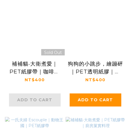
Sold Out
補補貓‧大衛煮愛｜
狗狗的小跳步，繪蹦砰
PET紙膠帶｜咖啡色
｜PET透明紙膠｜冒
系的滋味
險旅程
NT$400
NT$400
ADD TO CART
ADD TO CART