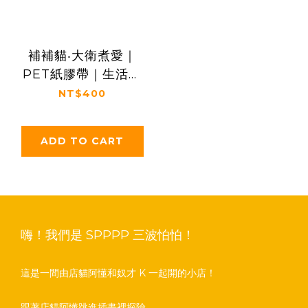
補補貓‧大衛煮愛｜
PET紙膠帶｜生活和
料理中的貓咪小劇場
NT$400
ADD TO CART
嗨！我們是 SPPPP 三波怕怕！
這是一間由店貓阿懂和奴才 K 一起開的小店！
跟著店貓阿懂跳進插畫裡探險