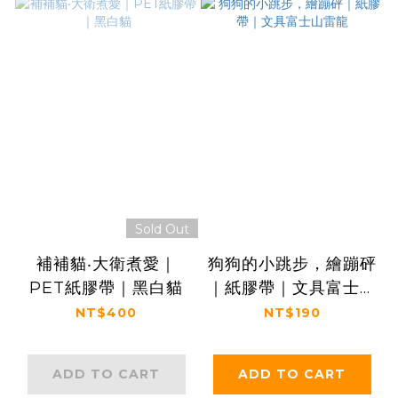
Sold Out
補補貓‧大衛煮愛｜
狗狗的小跳步，繪蹦砰
PET紙膠帶｜黑白貓
｜紙膠帶｜文具富士山
雷龍
NT$400
NT$190
ADD TO CART
ADD TO CART