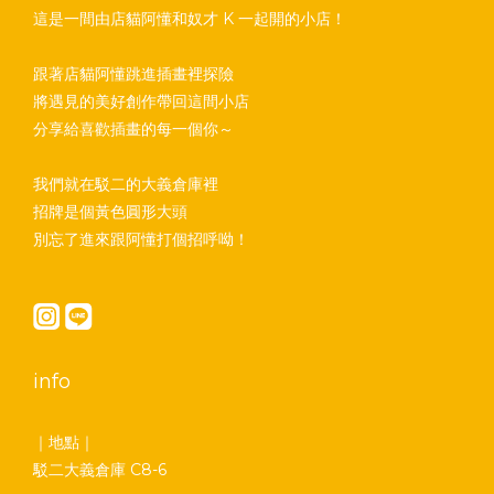
這是一間由店貓阿懂和奴才 K 一起開的小店！
跟著店貓阿懂跳進插畫裡探險
將遇見的美好創作帶回這間小店
分享給喜歡插畫的每一個你～
我們就在駁二的大義倉庫裡
招牌是個黃色圓形大頭
別忘了進來跟阿懂打個招呼呦！
info
｜地點｜
駁二大義倉庫 C8-6