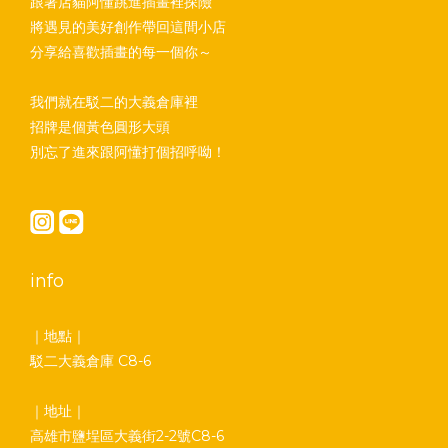
跟著店貓阿懂跳進插畫裡探險
將遇見的美好創作帶回這間小店
分享給喜歡插畫的每一個你～
我們就在駁二的大義倉庫裡
招牌是個黃色圓形大頭
別忘了進來跟阿懂打個招呼呦！
info
｜地點｜
駁二大義倉庫 C8-6
｜地址｜
高雄市鹽埕區大義街2-2號C8-6