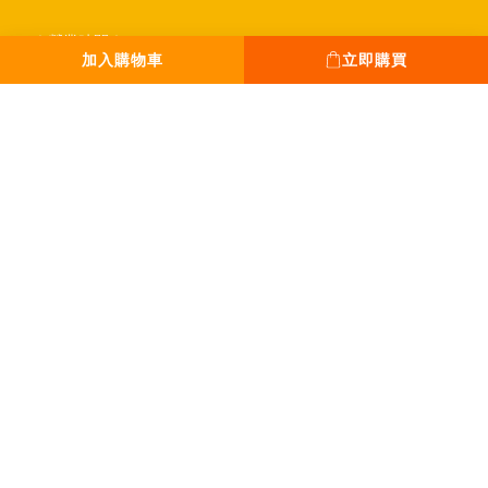
｜營業時間｜
加入購物車
立即購買
平日 13:00 - 18:00
假日 12:00 - 19:00
全年無休。只休除夕
｜Tel｜
0931-777-970
｜Mail｜
sanpoplan@gmail.com
丞緯計畫有限公司｜50929637
Copyright © 2020-2026 SPPPP All Rights Reserved Privacy policyTerms and
conditions.