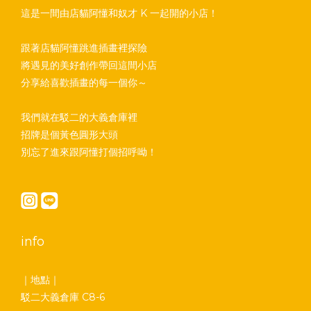
這是一間由店貓阿懂和奴才 K 一起開的小店！
跟著店貓阿懂跳進插畫裡探險
將遇見的美好創作帶回這間小店
分享給喜歡插畫的每一個你～
我們就在駁二的大義倉庫裡
招牌是個黃色圓形大頭
別忘了進來跟阿懂打個招呼呦！
info
｜地點｜
駁二大義倉庫 C8-6