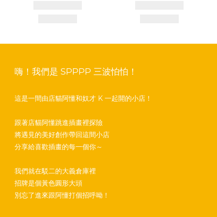
嗨！我們是 SPPPP 三波怕怕！
這是一間由店貓阿懂和奴才 K 一起開的小店！
跟著店貓阿懂跳進插畫裡探險
將遇見的美好創作帶回這間小店
分享給喜歡插畫的每一個你～
我們就在駁二的大義倉庫裡
招牌是個黃色圓形大頭
別忘了進來跟阿懂打個招呼呦！