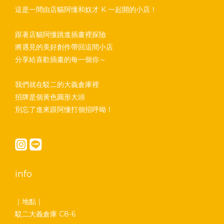
這是一間由店貓阿懂和奴才 K 一起開的小店！
跟著店貓阿懂跳進插畫裡探險
將遇見的美好創作帶回這間小店
分享給喜歡插畫的每一個你～
我們就在駁二的大義倉庫裡
招牌是個黃色圓形大頭
別忘了進來跟阿懂打個招呼呦！
info
｜地點｜
駁二大義倉庫 C8-6