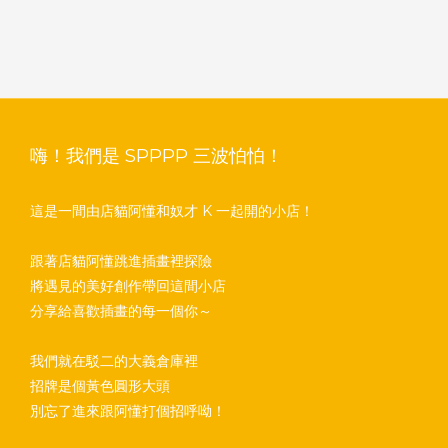
嗨！我們是 SPPPP 三波怕怕！
這是一間由店貓阿懂和奴才 K 一起開的小店！
跟著店貓阿懂跳進插畫裡探險
將遇見的美好創作帶回這間小店
分享給喜歡插畫的每一個你～
我們就在駁二的大義倉庫裡
招牌是個黃色圓形大頭
別忘了進來跟阿懂打個招呼呦！