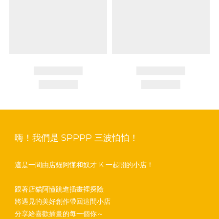
嗨！我們是 SPPPP 三波怕怕！
這是一間由店貓阿懂和奴才 K 一起開的小店！
跟著店貓阿懂跳進插畫裡探險
將遇見的美好創作帶回這間小店
分享給喜歡插畫的每一個你～