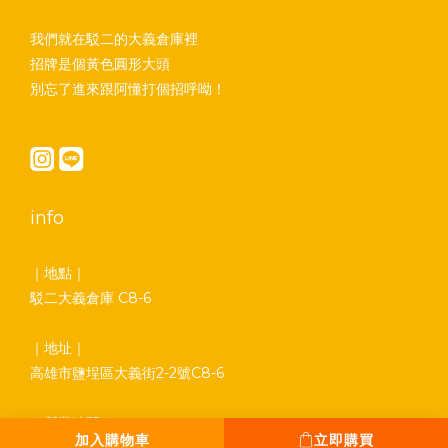
我們就在駁二的大義倉庫裡
招牌是個黃色圓形大頭
別忘了進來跟阿懂打個招呼呦！
info
｜地點｜
駁二大義倉庫 C8-6
｜地址｜
高雄市鹽埕區大義街2-2號C8-6
｜營業時間｜
加入購物車
立即購買
平日 13:00 - 18:00