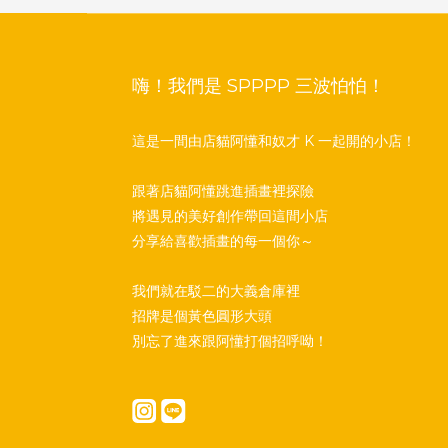
嗨！我們是 SPPPP 三波怕怕！
這是一間由店貓阿懂和奴才 K 一起開的小店！
跟著店貓阿懂跳進插畫裡探險
將遇見的美好創作帶回這間小店
分享給喜歡插畫的每一個你～
我們就在駁二的大義倉庫裡
招牌是個黃色圓形大頭
別忘了進來跟阿懂打個招呼呦！