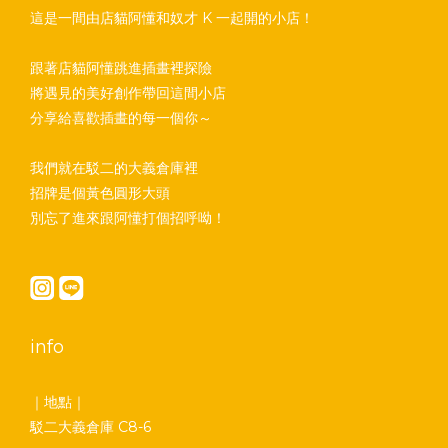
這是一間由店貓阿懂和奴才 K 一起開的小店！
跟著店貓阿懂跳進插畫裡探險
將遇見的美好創作帶回這間小店
分享給喜歡插畫的每一個你～
我們就在駁二的大義倉庫裡
招牌是個黃色圓形大頭
別忘了進來跟阿懂打個招呼呦！
info
｜地點｜
駁二大義倉庫 C8-6