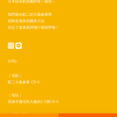
分享給喜歡插畫的每一個你～
我們就在駁二的大義倉庫裡
招牌是個黃色圓形大頭
別忘了進來跟阿懂打個招呼呦！
info
｜地點｜
駁二大義倉庫 C8-6
｜地址｜
高雄市鹽埕區大義街2-2號C8-6
｜營業時間｜