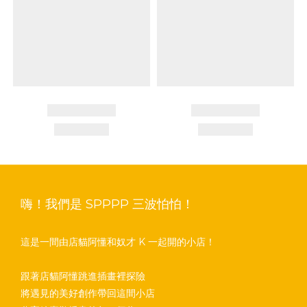
嗨！我們是 SPPPP 三波怕怕！
這是一間由店貓阿懂和奴才 K 一起開的小店！
跟著店貓阿懂跳進插畫裡探險
將遇見的美好創作帶回這間小店