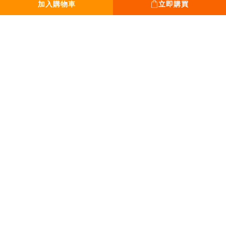
加入購物車
立即購買
平日 13:00 - 18:00
假日 12:00 - 19:00
全年無休。只休除夕
｜Tel｜
0931-777-970
｜Mail｜
sanpoplan@gmail.com
丞緯計畫有限公司｜50929637
Copyright © 2020-2026 SPPPP All Rights Reserved Privacy policyTerms and
conditions.