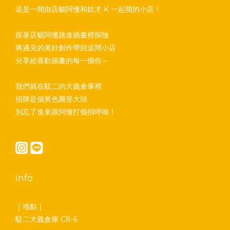
這是一間由店貓阿懂和奴才 K 一起開的小店！
跟著店貓阿懂跳進插畫裡探險
將遇見的美好創作帶回這間小店
分享給喜歡插畫的每一個你～
我們就在駁二的大義倉庫裡
招牌是個黃色圓形大頭
別忘了進來跟阿懂打個招呼呦！
info
｜地點｜
駁二大義倉庫 C8-6