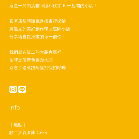
這是一間由店貓阿懂和奴才 K 一起開的小店！
跟著店貓阿懂跳進插畫裡探險
將遇見的美好創作帶回這間小店
分享給喜歡插畫的每一個你～
我們就在駁二的大義倉庫裡
招牌是個黃色圓形大頭
別忘了進來跟阿懂打個招呼呦！
info
｜地點｜
駁二大義倉庫 C8-6