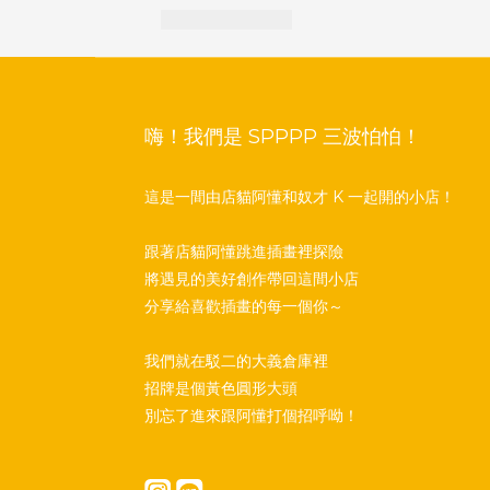
嗨！我們是 SPPPP 三波怕怕！
這是一間由店貓阿懂和奴才 K 一起開的小店！
跟著店貓阿懂跳進插畫裡探險
將遇見的美好創作帶回這間小店
分享給喜歡插畫的每一個你～
我們就在駁二的大義倉庫裡
招牌是個黃色圓形大頭
別忘了進來跟阿懂打個招呼呦！