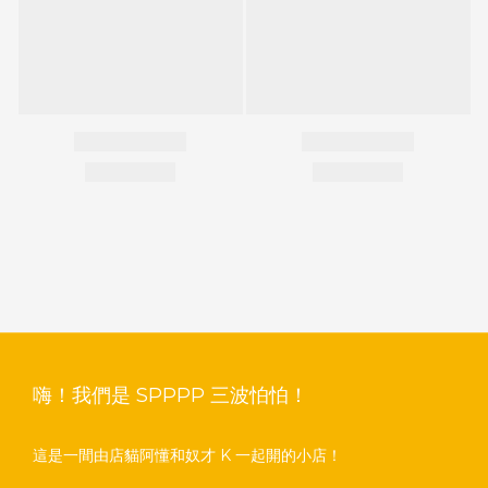
嗨！我們是 SPPPP 三波怕怕！
這是一間由店貓阿懂和奴才 K 一起開的小店！