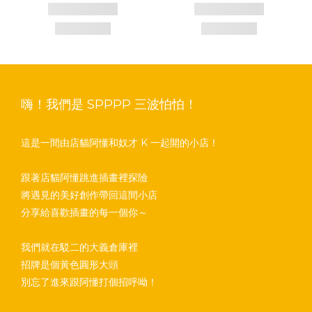
嗨！我們是 SPPPP 三波怕怕！
這是一間由店貓阿懂和奴才 K 一起開的小店！
跟著店貓阿懂跳進插畫裡探險
將遇見的美好創作帶回這間小店
分享給喜歡插畫的每一個你～
我們就在駁二的大義倉庫裡
招牌是個黃色圓形大頭
別忘了進來跟阿懂打個招呼呦！