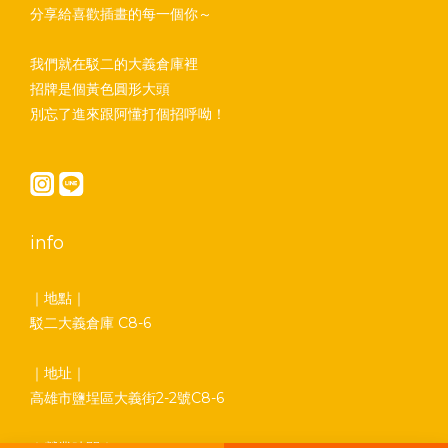
分享給喜歡插畫的每一個你～
我們就在駁二的大義倉庫裡
招牌是個黃色圓形大頭
別忘了進來跟阿懂打個招呼呦！
info
｜地點｜
駁二大義倉庫 C8-6
｜地址｜
高雄市鹽埕區大義街2-2號C8-6
｜營業時間｜