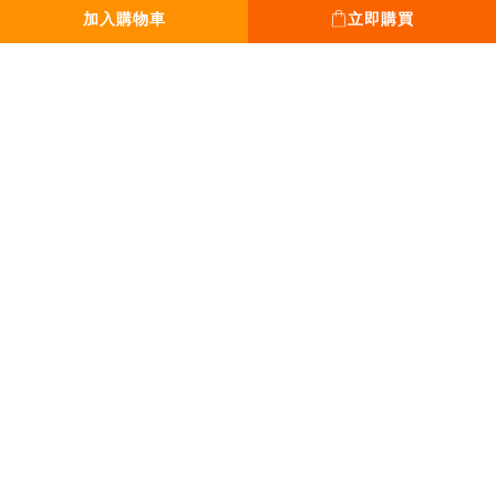
加入購物車
立即購買
平日 13:00 - 18:00
假日 12:00 - 19:00
全年無休。只休除夕
｜Tel｜
0931-777-970
｜Mail｜
sanpoplan@gmail.com
丞緯計畫有限公司｜50929637
Copyright © 2020-2026 SPPPP All Rights Reserved Privacy policyTerms and
conditions.