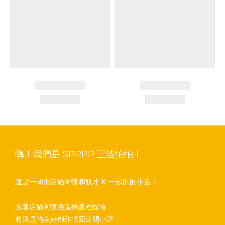
嗨！我們是 SPPPP 三波怕怕！
這是一間由店貓阿懂和奴才 K 一起開的小店！
跟著店貓阿懂跳進插畫裡探險
將遇見的美好創作帶回這間小店