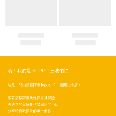
嗨！我們是 SPPPP 三波怕怕！
這是一間由店貓阿懂和奴才 K 一起開的小店！
跟著店貓阿懂跳進插畫裡探險
將遇見的美好創作帶回這間小店
分享給喜歡插畫的每一個你～