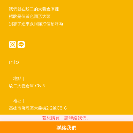
我們就在駁二的大義倉庫裡
招牌是個黃色圓形大頭
別忘了進來跟阿懂打個招呼呦！
info
｜地點｜
駁二大義倉庫 C8-6
｜地址｜
高雄市鹽埕區大義街2-2號C8-6
若想購買，請聯絡我們。
｜營業時間｜
聯絡我們
平日 13:00 - 18:00