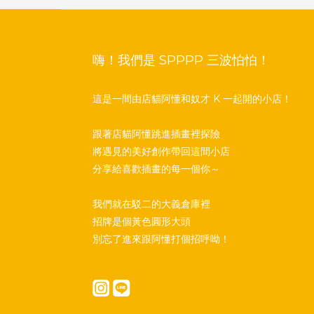
嗨！我們是 SPPPP 三波怕怕！
這是一間由店貓阿懂和奴才 K 一起開的小店！
跟著店貓阿懂跳進插畫裡探險
將遇見的美好創作帶回這間小店
分享給喜歡插畫的每一個你～
我們就在駁二的大義倉庫裡
招牌是個黃色圓形大頭
別忘了進來跟阿懂打個招呼呦！