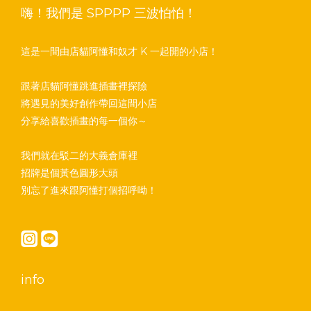
嗨！我們是 SPPPP 三波怕怕！
這是一間由店貓阿懂和奴才 K 一起開的小店！
跟著店貓阿懂跳進插畫裡探險
將遇見的美好創作帶回這間小店
分享給喜歡插畫的每一個你～
我們就在駁二的大義倉庫裡
招牌是個黃色圓形大頭
別忘了進來跟阿懂打個招呼呦！
info