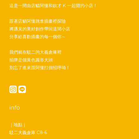
這是一間由店貓阿懂和奴才 K 一起開的小店！
跟著店貓阿懂跳進插畫裡探險
將遇見的美好創作帶回這間小店
分享給喜歡插畫的每一個你～
我們就在駁二的大義倉庫裡
招牌是個黃色圓形大頭
別忘了進來跟阿懂打個招呼呦！
info
｜地點｜
駁二大義倉庫 C8-6