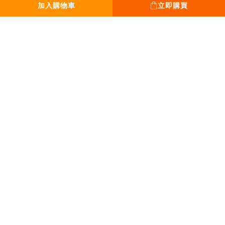
加入購物車
立即購買
平日 13:00 - 18:00
假日 12:00 - 19:00
全年無休。只休除夕
｜Tel｜
0931-777-970
｜Mail｜
sanpoplan@gmail.com
丞緯計畫有限公司｜50929637
Copyright © 2020-2026 SPPPP All Rights Reserved Privacy policyTerms and
conditions.