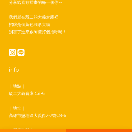
分享給喜歡插畫的每一個你～
我們就在駁二的大義倉庫裡
招牌是個黃色圓形大頭
別忘了進來跟阿懂打個招呼呦！
info
｜地點｜
駁二大義倉庫 C8-6
｜地址｜
高雄市鹽埕區大義街2-2號C8-6
｜營業時間｜