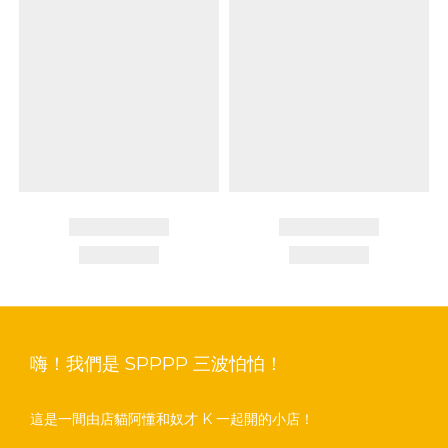
嗨！我們是 SPPPP 三波怕怕！
這是一間由店貓阿懂和奴才 K 一起開的小店！