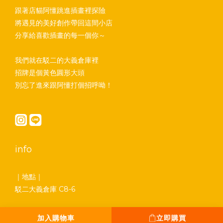
跟著店貓阿懂跳進插畫裡探險
將遇見的美好創作帶回這間小店
分享給喜歡插畫的每一個你～
我們就在駁二的大義倉庫裡
招牌是個黃色圓形大頭
別忘了進來跟阿懂打個招呼呦！
info
｜地點｜
駁二大義倉庫 C8-6
｜地址｜
加入購物車
立即購買