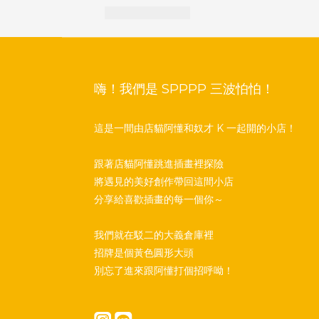
嗨！我們是 SPPPP 三波怕怕！
這是一間由店貓阿懂和奴才 K 一起開的小店！
跟著店貓阿懂跳進插畫裡探險
將遇見的美好創作帶回這間小店
分享給喜歡插畫的每一個你～
我們就在駁二的大義倉庫裡
招牌是個黃色圓形大頭
別忘了進來跟阿懂打個招呼呦！