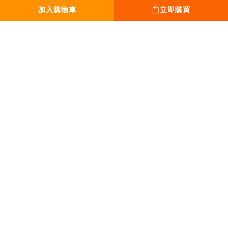
｜營業時間｜
加入購物車
立即購買
平日 13:00 - 18:00
假日 12:00 - 19:00
全年無休。只休除夕
｜Tel｜
0931-777-970
｜Mail｜
sanpoplan@gmail.com
丞緯計畫有限公司｜50929637
Copyright © 2020-2026 SPPPP All Rights Reserved Privacy policyTerms and
conditions.