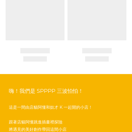
嗨！我們是 SPPPP 三波怕怕！
這是一間由店貓阿懂和奴才 K 一起開的小店！
跟著店貓阿懂跳進插畫裡探險
將遇見的美好創作帶回這間小店