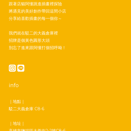
跟著店貓阿懂跳進插畫裡探險
將遇見的美好創作帶回這間小店
分享給喜歡插畫的每一個你～
我們就在駁二的大義倉庫裡
招牌是個黃色圓形大頭
別忘了進來跟阿懂打個招呼呦！
info
｜地點｜
駁二大義倉庫 C8-6
｜地址｜
高雄市鹽埕區大義街2-2號C8-6