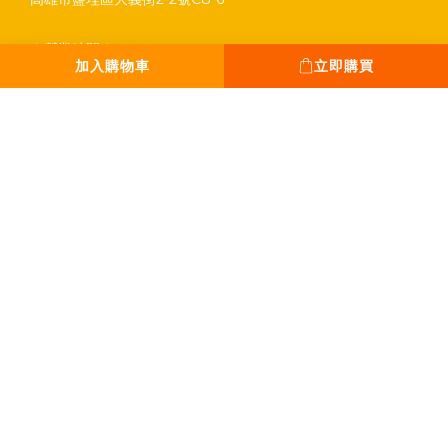
｜營業時間｜
加入購物車
立即購買
平日 13:00 - 18:00
假日 12:00 - 19:00
全年無休。只休除夕
｜Tel｜
0931-777-970
｜Mail｜
sanpoplan@gmail.com
丞緯計畫有限公司｜50929637
Copyright © 2020-2026 SPPPP All Rights Reserved Privacy policyTerms and
conditions.