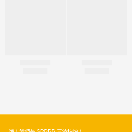
嗨！我們是 SPPPP 三波怕怕！