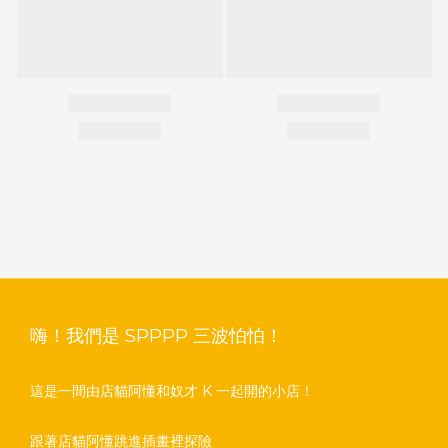
嗨！我們是 SPPPP 三波怕怕！
這是一間由店貓阿懂和奴才 K 一起開的小店！
跟著店貓阿懂跳進插畫裡探險