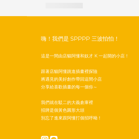
嗨！我們是 SPPPP 三波怕怕！
這是一間由店貓阿懂和奴才 K 一起開的小店！
跟著店貓阿懂跳進插畫裡探險
將遇見的美好創作帶回這間小店
分享給喜歡插畫的每一個你～
我們就在駁二的大義倉庫裡
招牌是個黃色圓形大頭
別忘了進來跟阿懂打個招呼呦！