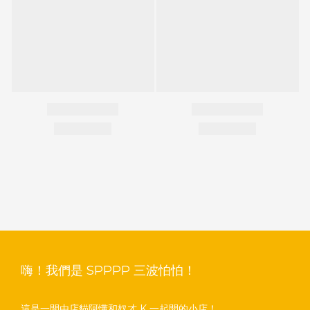
嗨！我們是 SPPPP 三波怕怕！
這是一間由店貓阿懂和奴才 K 一起開的小店！