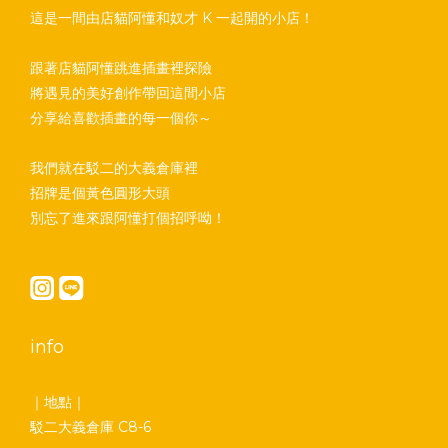
這是一間由店貓阿懂和奴才 K 一起開的小店！
跟著店貓阿懂跳進插畫裡探險
將遇見的美好創作帶回這間小店
分享給喜歡插畫的每一個你～
我們就在駁二的大義倉庫裡
招牌是個黃色圓形大頭
別忘了進來跟阿懂打個招呼呦！
info
｜地點｜
駁二大義倉庫 C8-6