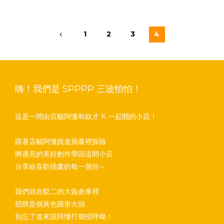
1
2
3
4
嗨！我們是 SPPPP 三波怕怕！
這是一間由店貓阿懂和奴才 K 一起開的小店！
跟著店貓阿懂跳進插畫裡探險
將遇見的美好創作帶回這間小店
分享給喜歡插畫的每一個你～
我們就在駁二的大義倉庫裡
招牌是個黃色圓形大頭
別忘了進來跟阿懂打個招呼呦！